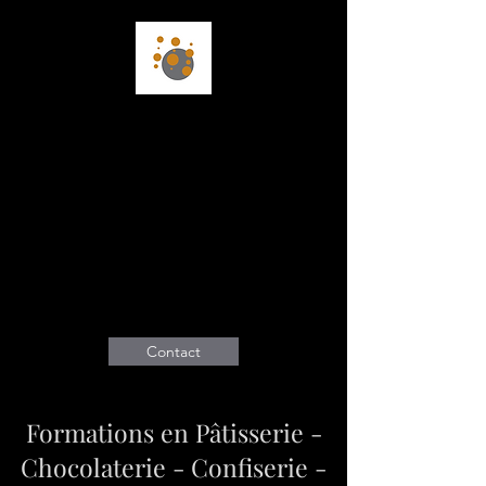
BENJAMIN
COLLOMB
Chef de Cuisine -
Consultant Culinaire -
Audit - Création -
Formations
Contact
Formations en Pâtisserie -
Chocolaterie - Confiserie -