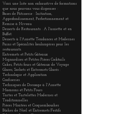
Voici une liste non exhaustive de formations
que nous pouvons vous dispenser :
Bases de Pâtisserie : Initiation,
Approfondissement, Perfectionnement et
Remise à Niveau
Desserts de Restaurants : A l'assiette et en
Buffet.
Desserts à l'Assiette Tendances et Modernes
Pains et Spécialités boulangères pour les
restaurants.
Entremets et Petits Gâteaux
Mignardises et Petites Pièces Cocktails
Cakes, Petits fours et Gâteaux de Voyage
Glaces, Sorbets et Entremets Glacés :
Technologie et Application
Confiseries
Techniques de Dressage à l'Assiette
Macarons et Petits Fours
Tartes et Tartelettes Modernes et
Traditionnelles
Pièces Montées et Croquembouches
Bûches de Noël et Entremets Festifs