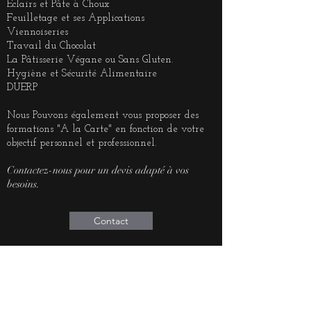
Eclairs et Pâte à Choux
Feuilletage et ses Applications
Viennoiseries
Travail du Chocolat
La Pâtisserie Végane ou Sans Gluten.
Hygiène et Sécurité Alimentaire
DUERP
Nous Pouvons également vous proposer des
formations "A la Carte" en fonction de votre
objectif personnel et professionnel.
Contactez-nous pour un devis adapté à vos
besoins.
Contact